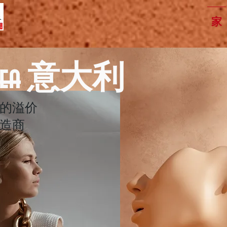
家
 Linea 意大利
的溢价
造商