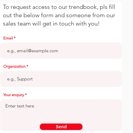
To request access to our trendbook, pls fill
out the below form and someone from our
sales team will get in touch with you!
Email
Organization
Your enquiry
Send